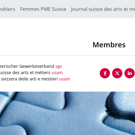
métiers
Femmes PME Suisse
Journal suisse des arts et m
Membres
zerischer Gewerbeverband
sgv
uisse des arts et métiers
usam
svizzera delle arti e mestieri
usam