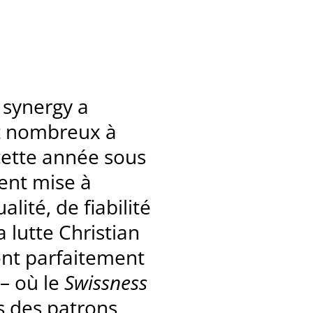
e synergy a
et nombreux à
 cette année sous
vent mise à
lité, de fiabilité
 lutte Christian
ont parfaitement
 – où le
Swissness
s des patrons