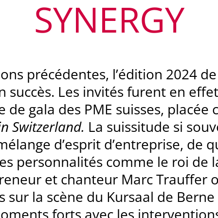
SYNERGY
tions précédentes, l’édition 2024 d
n succès. Les invités furent en eff
rée de gala des PME suisses, placée
n Switzerland.
La suissitude si sou
élange d’es­prit d’entreprise, de qua
Des personnalités comme le roi de la
preneur et chanteur Marc Trauffer 
rs sur la scène du Kursaal de Berne
oments forts avec les inter­vention