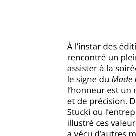
À l’instar des édi
rencontré un plei
assister à la soi
le signe du
Made i
l’honneur est un m
et de précision. 
Stucki ou l’entre
illustré ces valeu
a vécu d’autres m