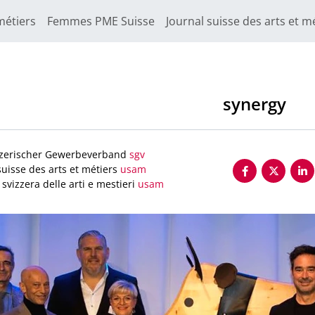
métiers
Femmes PME Suisse
Journal suisse des arts et m
synergy
zerischer Gewerbeverband
sgv
uisse des arts et métiers
usam
svizzera delle arti e mestieri
usam